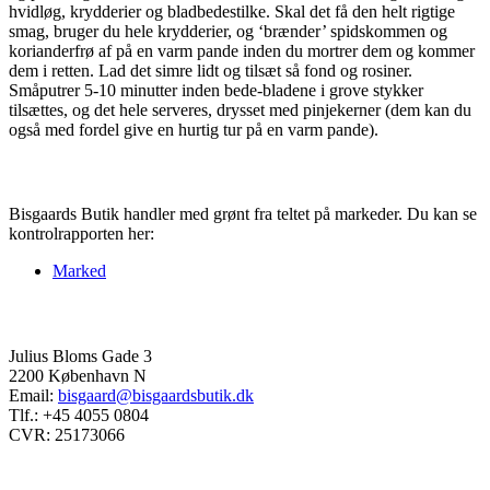
hvidløg, krydderier og bladbedestilke. Skal det få den helt rigtige
smag, bruger du hele krydderier, og ‘brænder’ spidskommen og
korianderfrø af på en varm pande inden du mortrer dem og kommer
dem i retten. Lad det simre lidt og tilsæt så fond og rosiner.
Småputrer 5-10 minutter inden bede-bladene i grove stykker
tilsættes, og det hele serveres, drysset med pinjekerner (dem kan du
også med fordel give en hurtig tur på en varm pande).
Kontrolrapport
Bisgaards Butik handler med grønt fra teltet på markeder. Du kan se
kontrolrapporten her:
Marked
Kontakt
Julius Bloms Gade 3
2200 København N
Email:
bisgaard@bisgaardsbutik.dk
Tlf.: +45 4055 0804
CVR: 25173066
Åbningstider