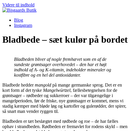
Videre til indhold
Blog
Instagram
Bladbede – sæt kulør på bordet
Bladbeden bliver af nogle fremhævet som en af de
sundeste grøntsager overhovedet – den har et højt
indhold af A- og K-vitamin, indeholder mineraler og
kostfibre og en hel del antioxidanter.
Bladbede hedder
mangold
på mange germanske sprog. Det er en
kort form af det tyske
Mangelwürtzel
, fællesbetegnelsen for de
grøntsager – rødbeder og sukkerroer – der var tilgængelige i
mangelperioden, før de friske, nye grøntsager er kommet, mens vi
stadig kæmper med bløde løg og kartofler og gulerødder, der spirer,
så snart man vender ryggen til.
Bladbeden er tæt beslægtet med rødbede og roe – de har fælles
ophav i strandbeden. Rødbeden er fremavlet for rodens skyld – men