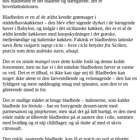
hos bladbeden er det bladene og stænglerne, der er
hovedattraktionen.
Bladbeden er en af de ældst kendte grøntsager i
middelhavskøkkenet – den blev efter sigende dyrket i de hængende
haver i Babylon, og indgår i det sicilianske køkken, der er et af de
ældst kendte køkkener med knopskydninger i det græske,
mellemøstlige og italienske køkken. Faktisk er bladbedens latinske
navn
Beta vulgaris supsp cicla
– hvor
cicla
betyder
fra Sicilien
,
præcis som dens arabiske navn,
alsaql
.
Der er en smule
mangel
over dette kolde forår og denne kolde
forsommer, men nu har vi i det mindste bladbedens farver at varme
os ved. Det er et tilbud, vi ikke kan sige nej til: Bladbeden kan
noget: ikke alene er den farvestrålende og velsmagende – den har en
fyldigere og mere nøddeagtig smag end spinaten, som den er en
glimrende stand in for.
Der er utallige måder at bruge bladbede – italienerne, som kalder
bladbede for
bietola
– har en forrygende dessert-tærte med
parmesanost og pinjekerner, men skal det gå lidt hurtigt, er den mest
enkle måde at tilberede bladbeden på at sautere den i olie, sammen
med hvidløg og et nip chiliflager, og så slutte af med et skvis
citronsaft.
Den enkle, sauterede bladbede, kan få et
notch
op ved at tilsætte