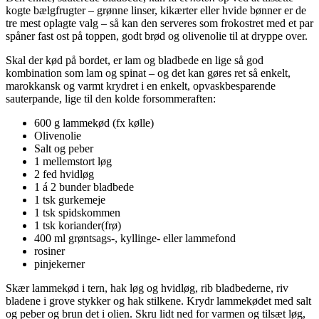
kogte bælgfrugter – grønne linser, kikærter eller hvide bønner er de
tre mest oplagte valg – så kan den serveres som frokostret med et par
spåner fast ost på toppen, godt brød og olivenolie til at dryppe over.
Skal der kød på bordet, er lam og bladbede en lige så god
kombination som lam og spinat – og det kan gøres ret så enkelt,
marokkansk og varmt krydret i en enkelt, opvaskbesparende
sauterpande, lige til den kolde forsommeraften:
600 g lammekød (fx kølle)
Olivenolie
Salt og peber
1 mellemstort løg
2 fed hvidløg
1 á 2 bunder bladbede
1 tsk gurkemeje
1 tsk spidskommen
1 tsk koriander(frø)
400 ml grøntsags-, kyllinge- eller lammefond
rosiner
pinjekerner
Skær lammekød i tern, hak løg og hvidløg, rib bladbederne, riv
bladene i grove stykker og hak stilkene. Krydr lammekødet med salt
og peber og brun det i olien. Skru lidt ned for varmen og tilsæt løg,