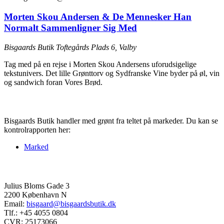
Morten Skou Andersen & De Mennesker Han
Normalt Sammenligner Sig Med
Bisgaards Butik
Toftegårds Plads 6, Valby
Tag med på en rejse i Morten Skou Andersens uforudsigelige
tekstunivers. Det lille Grønttorv og Sydfranske Vine byder på øl, vin
og sandwich foran Vores Brød.
Kontrolrapport
Bisgaards Butik handler med grønt fra teltet på markeder. Du kan se
kontrolrapporten her:
Marked
Kontakt
Julius Bloms Gade 3
2200 København N
Email:
bisgaard@bisgaardsbutik.dk
Tlf.: +45 4055 0804
CVR: 25173066