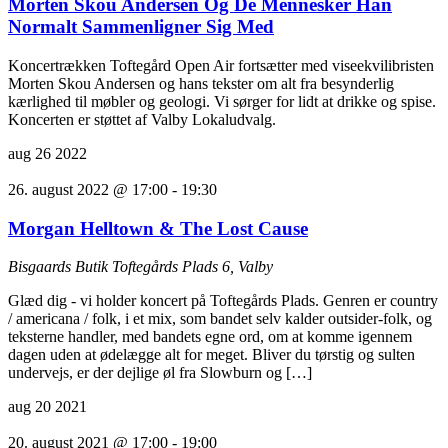
Morten Skou Andersen Og De Mennesker Han
Normalt Sammenligner Sig Med
Koncertrækken Toftegård Open Air fortsætter med viseekvilibristen
Morten Skou Andersen og hans tekster om alt fra besynderlig
kærlighed til møbler og geologi. Vi sørger for lidt at drikke og spise.
Koncerten er støttet af Valby Lokaludvalg.
aug
26
2022
26. august 2022 @ 17:00
-
19:30
Morgan Helltown & The Lost Cause
Bisgaards Butik
Toftegårds Plads 6, Valby
Glæd dig - vi holder koncert på Toftegårds Plads. Genren er country
/ americana / folk, i et mix, som bandet selv kalder outsider-folk, og
teksterne handler, med bandets egne ord, om at komme igennem
dagen uden at ødelægge alt for meget. Bliver du tørstig og sulten
undervejs, er der dejlige øl fra Slowburn og […]
aug
20
2021
20. august 2021 @ 17:00
-
19:00