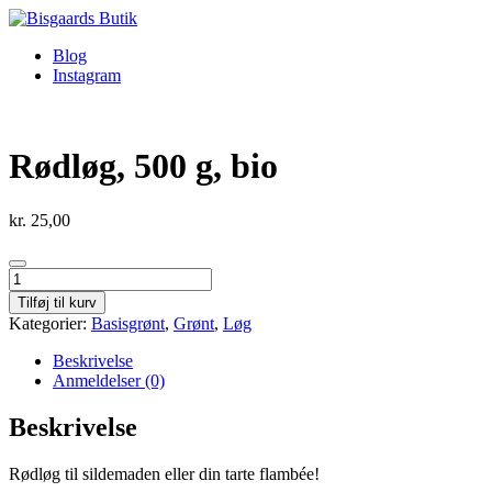
Videre
til
Blog
indhold
Instagram
Rødløg, 500 g, bio
kr.
25,00
Rødløg,
500
Tilføj til kurv
g,
Kategorier:
Basisgrønt
,
Grønt
,
Løg
bio
antal
Beskrivelse
Anmeldelser (0)
Beskrivelse
Rødløg til sildemaden eller din tarte flambée!